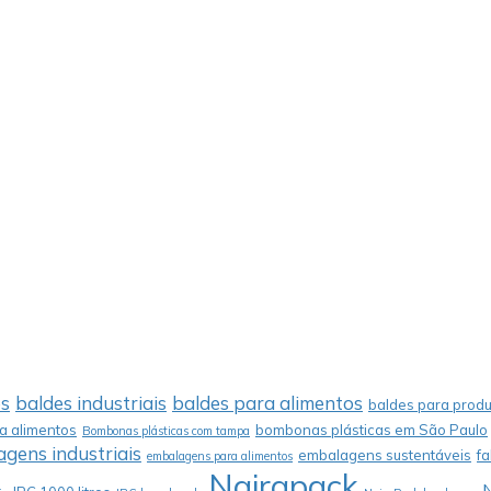
os
baldes industriais
baldes para alimentos
baldes para produ
 alimentos
bombonas plásticas em São Paulo
Bombonas plásticas com tampa
gens industriais
embalagens sustentáveis
f
embalagens para alimentos
Nairapack