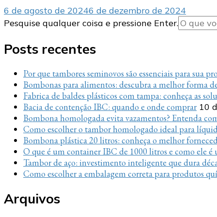
6 de agosto de 2024
6 de dezembro de 2024
Procurando
Pesquise qualquer coisa e pressione Enter.
algo?
Posts recentes
Por que tambores seminovos são essenciais para sua p
Bombonas para alimentos: descubra a melhor forma de
Fabrica de baldes plásticos com tampa: conheça as sol
Bacia de contenção IBC: quando e onde comprar
10 d
Bombona homologada evita vazamentos? Entenda com
Como escolher o tambor homologado ideal para líquido
Bombona plástica 20 litros: conheça o melhor fornece
O que é um container IBC de 1000 litros e como ele é u
Tambor de aço: investimento inteligente que dura déc
Como escolher a embalagem correta para produtos quí
Arquivos