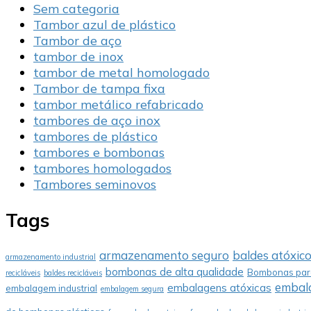
Sem categoria
Tambor azul de plástico
Tambor de aço
tambor de inox
tambor de metal homologado
Tambor de tampa fixa
tambor metálico refabricado
tambores de aço inox
tambores de plástico
tambores e bombonas
tambores homologados
Tambores seminovos
Tags
armazenamento seguro
baldes atóxic
armazenamento industrial
bombonas de alta qualidade
Bombonas para
recicláveis
baldes recicláveis
embala
embalagens atóxicas
embalagem industrial
embalagem segura