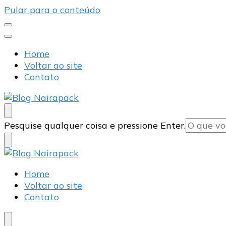
Pular para o conteúdo
Home
Voltar ao site
Contato
Blog Nairapack
Líder no Mercado de Embalagens
Procurando
Pesquise qualquer coisa e pressione Enter.
algo?
Blog Nairapack
Líder no Mercado de Embalagens
Home
Voltar ao site
Contato