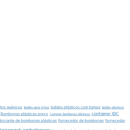
tos químicos
baldes plásticos com tampa
baldes para tintas
baldes plásticos
container IBC
Bombonas plásticas preço
Comprar bombonas plásticas
abricante de bombonas plásticas
fornecedor de bombonas
fornecedor
Nairapack embalagens