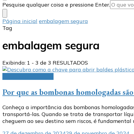
Procurando
Pesquise qualquer coisa e pressione Enter.
algo?
Página inicial
embalagem segura
Tag
embalagem segura
Exibindo: 1 - 3 de 3 RESULTADOS
Bombonas Plásticas
Por que as bombonas homologadas são e
Conheça a importância das bombonas homologadas pa
transportá-las. Quando se trata de transportar líqu
cheguem ao seu destino sem riscos, é fundamental 
27 de dezembro de 2024
29 de novembro de 2024