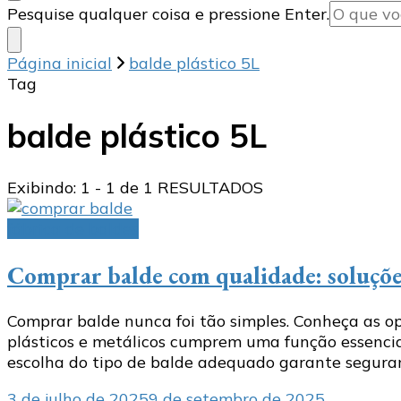
Procurando
Pesquise qualquer coisa e pressione Enter.
algo?
Página inicial
balde plástico 5L
Tag
balde plástico 5L
Exibindo: 1 - 1 de 1 RESULTADOS
fábrica de baldes
Comprar balde com qualidade: soluções
Comprar balde nunca foi tão simples. Conheça as op
plásticos e metálicos cumprem uma função essencia
escolha do tipo de balde adequado garante seguranç
3 de julho de 2025
9 de setembro de 2025