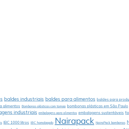
os
baldes industriais
baldes para alimentos
baldes para produ
 alimentos
bombonas plásticas em São Paulo
Bombonas plásticas com tampa
gens industriais
embalagens sustentáveis
f
embalagens para alimentos
Nairapack
IBC 1000 litros
is
IBC homologado
NairaPack bombonas