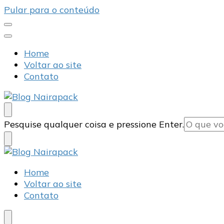
Pular para o conteúdo
Home
Voltar ao site
Contato
Blog Nairapack
Líder no Mercado de Embalagens
Procurando
Pesquise qualquer coisa e pressione Enter.
algo?
Blog Nairapack
Líder no Mercado de Embalagens
Home
Voltar ao site
Contato