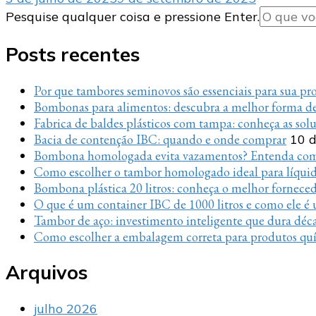
Procurando
Pesquise qualquer coisa e pressione Enter.
algo?
Posts recentes
Por que tambores seminovos são essenciais para sua p
Bombonas para alimentos: descubra a melhor forma de
Fabrica de baldes plásticos com tampa: conheça as sol
Bacia de contenção IBC: quando e onde comprar
10 d
Bombona homologada evita vazamentos? Entenda com
Como escolher o tambor homologado ideal para líquido
Bombona plástica 20 litros: conheça o melhor fornece
O que é um container IBC de 1000 litros e como ele é u
Tambor de aço: investimento inteligente que dura déc
Como escolher a embalagem correta para produtos quí
Arquivos
julho 2026