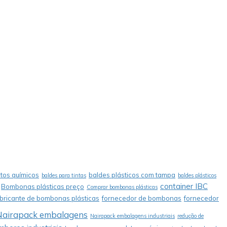
tos químicos
baldes plásticos com tampa
baldes para tintas
baldes plásticos
container IBC
Bombonas plásticas preço
Comprar bombonas plásticas
abricante de bombonas plásticas
fornecedor de bombonas
fornecedor
Nairapack embalagens
Nairapack embalagens industriais
redução de