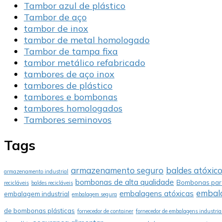
Tambor azul de plástico
Tambor de aço
tambor de inox
tambor de metal homologado
Tambor de tampa fixa
tambor metálico refabricado
tambores de aço inox
tambores de plástico
tambores e bombonas
tambores homologados
Tambores seminovos
Tags
armazenamento seguro
baldes atóxic
armazenamento industrial
bombonas de alta qualidade
Bombonas para
recicláveis
baldes recicláveis
embala
embalagens atóxicas
embalagem industrial
embalagem segura
de bombonas plásticas
fornecedor de container
fornecedor de embalagens industria