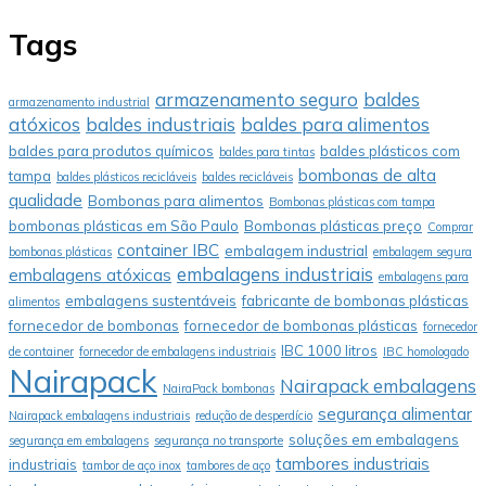
Tags
armazenamento seguro
baldes
armazenamento industrial
atóxicos
baldes industriais
baldes para alimentos
baldes para produtos químicos
baldes plásticos com
baldes para tintas
bombonas de alta
tampa
baldes plásticos recicláveis
baldes recicláveis
qualidade
Bombonas para alimentos
Bombonas plásticas com tampa
bombonas plásticas em São Paulo
Bombonas plásticas preço
Comprar
container IBC
embalagem industrial
bombonas plásticas
embalagem segura
embalagens industriais
embalagens atóxicas
embalagens para
embalagens sustentáveis
fabricante de bombonas plásticas
alimentos
fornecedor de bombonas
fornecedor de bombonas plásticas
fornecedor
IBC 1000 litros
de container
fornecedor de embalagens industriais
IBC homologado
Nairapack
Nairapack embalagens
NairaPack bombonas
segurança alimentar
Nairapack embalagens industriais
redução de desperdício
soluções em embalagens
segurança em embalagens
segurança no transporte
tambores industriais
industriais
tambor de aço inox
tambores de aço