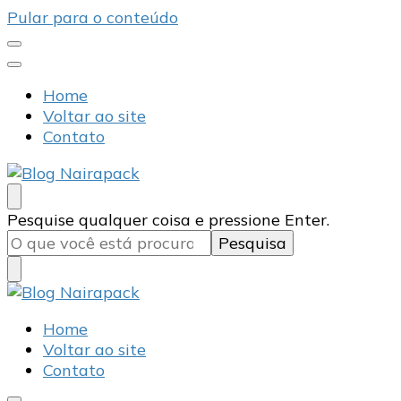
Pular para o conteúdo
Home
Voltar ao site
Contato
Blog Nairapack
Líder no Mercado de Embalagens
Procurando
Pesquise qualquer coisa e pressione Enter.
algo?
Blog Nairapack
Líder no Mercado de Embalagens
Home
Voltar ao site
Contato