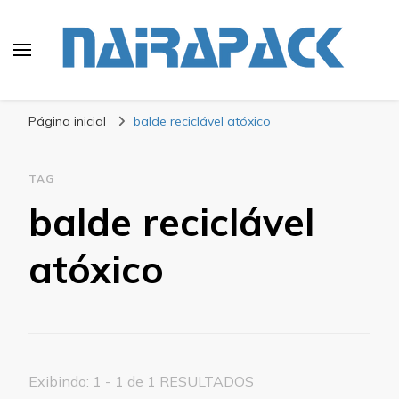
Blog Nairapack
Líder no Mercado de Embalagens
Página inicial
balde reciclável atóxico
TAG
balde reciclável
atóxico
Exibindo: 1 - 1 de 1 RESULTADOS