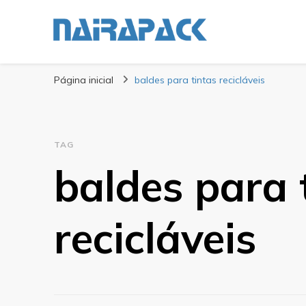
Blog Nairapack
Líder no Mercado de Embalagens
Página inicial
baldes para tintas recicláveis
TAG
baldes para 
recicláveis