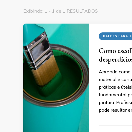
Exibindo: 1 - 1 de 1 RESULTADOS
BALDES PARA 
Como escolh
desperdício
Aprenda como e
material e cont
práticas e útei
fundamental par
pintura. Profi
pode resultar e