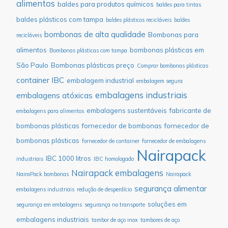
alimentos
baldes para produtos químicos
baldes para tintas
baldes plásticos com tampa
baldes plásticos recicláveis
baldes
bombonas de alta qualidade
Bombonas para
recicláveis
alimentos
bombonas plásticas em
Bombonas plásticas com tampa
São Paulo
Bombonas plásticas preço
Comprar bombonas plásticas
container IBC
embalagem industrial
embalagem segura
embalagens industriais
embalagens atóxicas
embalagens sustentáveis
fabricante de
embalagens para alimentos
bombonas plásticas
fornecedor de bombonas
fornecedor de
bombonas plásticas
fornecedor de container
fornecedor de embalagens
Nairapack
IBC 1000 litros
industriais
IBC homologado
Nairapack embalagens
NairaPack bombonas
Nairapack
segurança alimentar
embalagens industriais
redução de desperdício
soluções em
segurança em embalagens
segurança no transporte
embalagens industriais
tambor de aço inox
tambores de aço