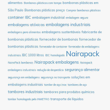
alimentos
bombonas plásticas em
Bombonas plásticas com tampa
São Paulo
Bombonas plásticas preço
Comprar bombonas plásticas
container IBC
embalagem industrial
embalagem segura
embalagens industriais
embalagens atóxicas
embalagens sustentáveis
fabricante de
embalagens para alimentos
bombonas plásticas
fornecedor de bombonas
fornecedor de
bombonas plásticas
fornecedor de container
fornecedor de embalagens
Nairapack
IBC 1000 litros
industriais
IBC homologado
Nairapack embalagens
NairaPack bombonas
Nairapack
segurança alimentar
embalagens industriais
redução de desperdício
soluções em
segurança em embalagens
segurança no transporte
embalagens industriais
tambor de aço inox
tambores de aço
tambores industriais
tambores para produtos químicos
transporte de líquidos
tambor homologado pelo INMETRO