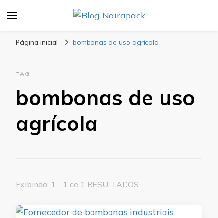
Blog Nairapack
Líder no Mercado de Embalagens
Página inicial
bombonas de uso agrícola
TAG
bombonas de uso
agrícola
Exibindo: 1 - 1 de 1 RESULTADOS