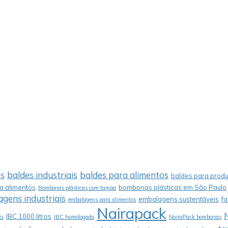
os
baldes industriais
baldes para alimentos
baldes para produ
 alimentos
bombonas plásticas em São Paulo
Bombonas plásticas com tampa
gens industriais
embalagens sustentáveis
f
embalagens para alimentos
Nairapack
IBC 1000 litros
is
IBC homologado
NairaPack bombonas