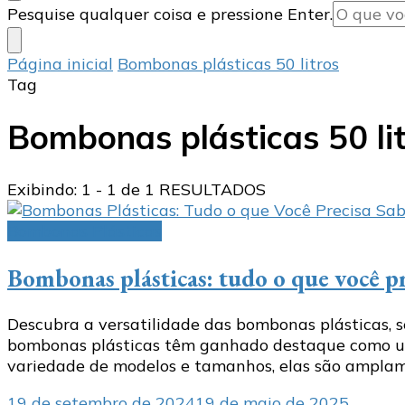
Procurando
Pesquise qualquer coisa e pressione Enter.
algo?
Página inicial
Bombonas plásticas 50 litros
Tag
Bombonas plásticas 50 li
Exibindo: 1 - 1 de 1 RESULTADOS
Bombonas Plásticas
Bombonas plásticas: tudo o que você p
Descubra a versatilidade das bombonas plásticas, s
bombonas plásticas têm ganhado destaque como uma
variedade de modelos e tamanhos, elas são amplame
19 de setembro de 2024
19 de maio de 2025