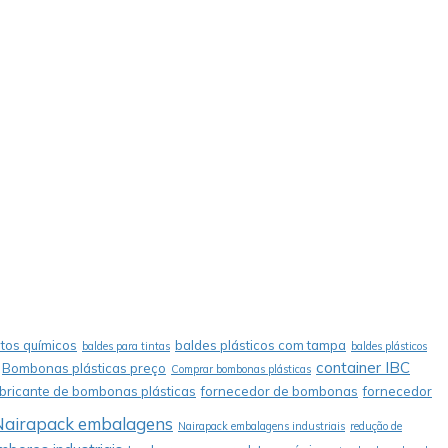
tos químicos
baldes plásticos com tampa
baldes para tintas
baldes plásticos
container IBC
Bombonas plásticas preço
Comprar bombonas plásticas
abricante de bombonas plásticas
fornecedor de bombonas
fornecedor
Nairapack embalagens
Nairapack embalagens industriais
redução de