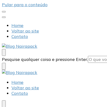
Pular para o conteúdo
Home
Voltar ao site
Contato
Blog Nairapack
Líder no Mercado de Embalagens
Procurando
Pesquise qualquer coisa e pressione Enter.
algo?
Blog Nairapack
Líder no Mercado de Embalagens
Home
Voltar ao site
Contato