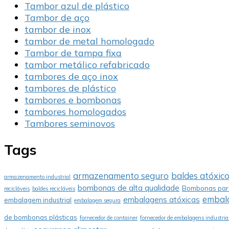
Tambor azul de plástico
Tambor de aço
tambor de inox
tambor de metal homologado
Tambor de tampa fixa
tambor metálico refabricado
tambores de aço inox
tambores de plástico
tambores e bombonas
tambores homologados
Tambores seminovos
Tags
armazenamento seguro
baldes atóxic
armazenamento industrial
bombonas de alta qualidade
Bombonas para
recicláveis
baldes recicláveis
embala
embalagens atóxicas
embalagem industrial
embalagem segura
de bombonas plásticas
fornecedor de container
fornecedor de embalagens industria