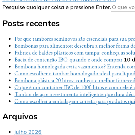
Procurando
Pesquise qualquer coisa e pressione Enter.
algo?
Posts recentes
Por que tambores seminovos são essenciais para sua p
Bombonas para alimentos: descubra a melhor forma de
Fabrica de baldes plásticos com tampa: conheça as sol
Bacia de contenção IBC: quando e onde comprar
10 d
Bombona homologada evita vazamentos? Entenda com
Como escolher o tambor homologado ideal para líquido
Bombona plástica 20 litros: conheça o melhor fornece
O que é um container IBC de 1000 litros e como ele é u
Tambor de aço: investimento inteligente que dura déc
Como escolher a embalagem correta para produtos quí
Arquivos
julho 2026