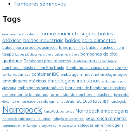
Tambores seminovos
Tags
armazenamento seguro
baldes
armazenamento industrial
atóxicos
baldes industriais
baldes para alimentos
baldes para produtos químicos
baldes plásticos com
baldes para tintas
bombonas de alta
tampa
baldes plásticos recicláveis
baldes recicláveis
qualidade
Bombonas para alimentos
Bombonas plásticas com tampa
bombonas plásticas em São Paulo
Bombonas plásticas preço
Comprar
container IBC
embalagem industrial
bombonas plásticas
embalagem segura
embalagens industriais
embalagens atóxicas
embalagens para
embalagens sustentáveis
fabricante de bombonas plásticas
alimentos
fornecedor de bombonas
fornecedor de bombonas plásticas
fornecedor
IBC 1000 litros
de container
fornecedor de embalagens industriais
IBC homologado
Nairapack
Nairapack embalagens
NairaPack bombonas
segurança alimentar
Nairapack embalagens industriais
redução de desperdício
soluções em embalagens
segurança em embalagens
segurança no transporte