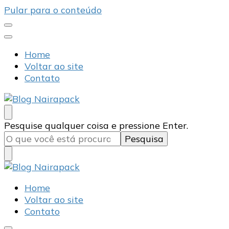
Pular para o conteúdo
Home
Voltar ao site
Contato
Blog Nairapack
Líder no Mercado de Embalagens
Procurando
Pesquise qualquer coisa e pressione Enter.
algo?
Blog Nairapack
Líder no Mercado de Embalagens
Home
Voltar ao site
Contato