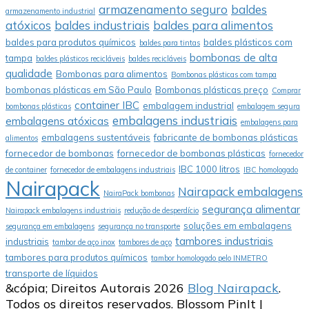
armazenamento seguro
baldes
armazenamento industrial
atóxicos
baldes industriais
baldes para alimentos
baldes para produtos químicos
baldes plásticos com
baldes para tintas
bombonas de alta
tampa
baldes plásticos recicláveis
baldes recicláveis
qualidade
Bombonas para alimentos
Bombonas plásticas com tampa
bombonas plásticas em São Paulo
Bombonas plásticas preço
Comprar
container IBC
embalagem industrial
bombonas plásticas
embalagem segura
embalagens industriais
embalagens atóxicas
embalagens para
embalagens sustentáveis
fabricante de bombonas plásticas
alimentos
fornecedor de bombonas
fornecedor de bombonas plásticas
fornecedor
IBC 1000 litros
de container
fornecedor de embalagens industriais
IBC homologado
Nairapack
Nairapack embalagens
NairaPack bombonas
segurança alimentar
Nairapack embalagens industriais
redução de desperdício
soluções em embalagens
segurança em embalagens
segurança no transporte
tambores industriais
industriais
tambor de aço inox
tambores de aço
tambores para produtos químicos
tambor homologado pelo INMETRO
transporte de líquidos
&cópia; Direitos Autorais 2026
Blog Nairapack
.
Todos os direitos reservados.
Blossom PinIt |