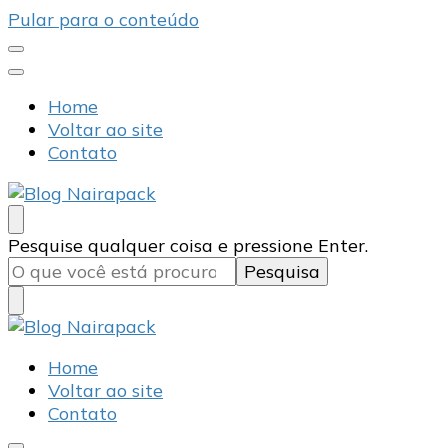
Pular para o conteúdo
Home
Voltar ao site
Contato
Blog Nairapack
Líder no Mercado de Embalagens
Procurando
Pesquise qualquer coisa e pressione Enter.
algo?
Blog Nairapack
Líder no Mercado de Embalagens
Home
Voltar ao site
Contato