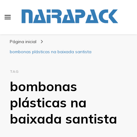
Blog Nairapack
Líder no Mercado de Embalagens
Página inicial
bombonas plásticas na baixada santista
TAG
bombonas
plásticas na
baixada santista