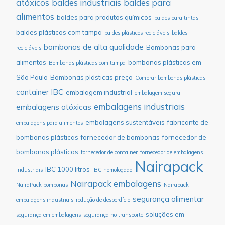
atóxicos
baldes industriais
baldes para
alimentos
baldes para produtos químicos
baldes para tintas
baldes plásticos com tampa
baldes plásticos recicláveis
baldes
bombonas de alta qualidade
Bombonas para
recicláveis
alimentos
bombonas plásticas em
Bombonas plásticas com tampa
São Paulo
Bombonas plásticas preço
Comprar bombonas plásticas
container IBC
embalagem industrial
embalagem segura
embalagens industriais
embalagens atóxicas
embalagens sustentáveis
fabricante de
embalagens para alimentos
bombonas plásticas
fornecedor de bombonas
fornecedor de
bombonas plásticas
fornecedor de container
fornecedor de embalagens
Nairapack
IBC 1000 litros
industriais
IBC homologado
Nairapack embalagens
NairaPack bombonas
Nairapack
segurança alimentar
embalagens industriais
redução de desperdício
soluções em
segurança em embalagens
segurança no transporte