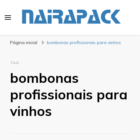
Blog Nairapack
Líder no Mercado de Embalagens
Página inicial
bombonas profissionais para vinhos
TAG
bombonas
profissionais para
vinhos