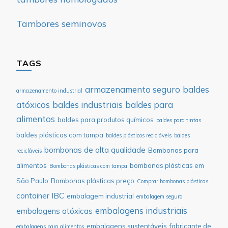
Tambores seminovos
TAGS
armazenamento seguro
baldes
armazenamento industrial
atóxicos
baldes industriais
baldes para
alimentos
baldes para produtos químicos
baldes para tintas
baldes plásticos com tampa
baldes plásticos recicláveis
baldes
bombonas de alta qualidade
Bombonas para
recicláveis
alimentos
bombonas plásticas em
Bombonas plásticas com tampa
São Paulo
Bombonas plásticas preço
Comprar bombonas plásticas
container IBC
embalagem industrial
embalagem segura
embalagens industriais
embalagens atóxicas
embalagens sustentáveis
fabricante de
embalagens para alimentos