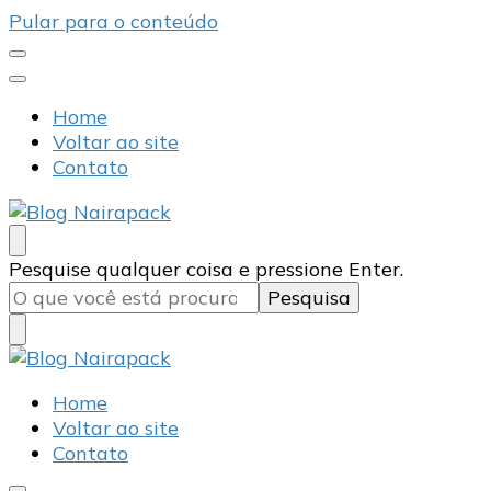
Pular para o conteúdo
Home
Voltar ao site
Contato
Blog Nairapack
Líder no Mercado de Embalagens
Procurando
Pesquise qualquer coisa e pressione Enter.
algo?
Blog Nairapack
Líder no Mercado de Embalagens
Home
Voltar ao site
Contato