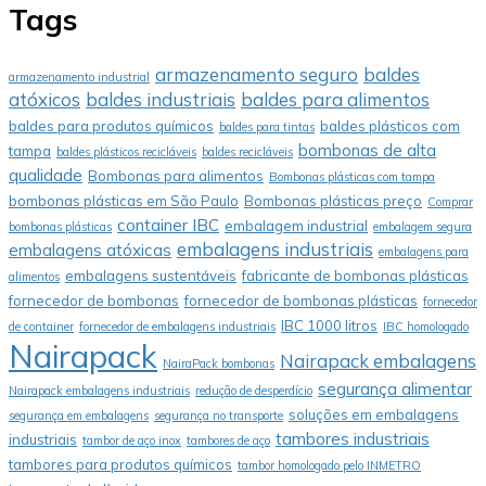
Tags
armazenamento seguro
baldes
armazenamento industrial
atóxicos
baldes industriais
baldes para alimentos
baldes para produtos químicos
baldes plásticos com
baldes para tintas
bombonas de alta
tampa
baldes plásticos recicláveis
baldes recicláveis
qualidade
Bombonas para alimentos
Bombonas plásticas com tampa
bombonas plásticas em São Paulo
Bombonas plásticas preço
Comprar
container IBC
embalagem industrial
bombonas plásticas
embalagem segura
embalagens industriais
embalagens atóxicas
embalagens para
embalagens sustentáveis
fabricante de bombonas plásticas
alimentos
fornecedor de bombonas
fornecedor de bombonas plásticas
fornecedor
IBC 1000 litros
de container
fornecedor de embalagens industriais
IBC homologado
Nairapack
Nairapack embalagens
NairaPack bombonas
segurança alimentar
Nairapack embalagens industriais
redução de desperdício
soluções em embalagens
segurança em embalagens
segurança no transporte
tambores industriais
industriais
tambor de aço inox
tambores de aço
tambores para produtos químicos
tambor homologado pelo INMETRO