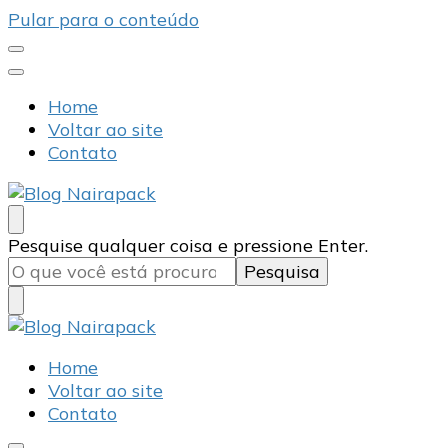
Pular para o conteúdo
Home
Voltar ao site
Contato
Blog Nairapack
Líder no Mercado de Embalagens
Procurando
Pesquise qualquer coisa e pressione Enter.
algo?
Blog Nairapack
Líder no Mercado de Embalagens
Home
Voltar ao site
Contato