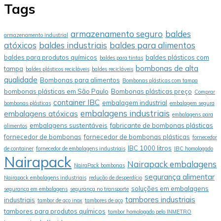
Tags
armazenamento seguro
baldes
armazenamento industrial
atóxicos
baldes industriais
baldes para alimentos
baldes para produtos químicos
baldes plásticos com
baldes para tintas
bombonas de alta
tampa
baldes plásticos recicláveis
baldes recicláveis
qualidade
Bombonas para alimentos
Bombonas plásticas com tampa
bombonas plásticas em São Paulo
Bombonas plásticas preço
Comprar
container IBC
embalagem industrial
bombonas plásticas
embalagem segura
embalagens industriais
embalagens atóxicas
embalagens para
embalagens sustentáveis
fabricante de bombonas plásticas
alimentos
fornecedor de bombonas
fornecedor de bombonas plásticas
fornecedor
IBC 1000 litros
de container
fornecedor de embalagens industriais
IBC homologado
Nairapack
Nairapack embalagens
NairaPack bombonas
segurança alimentar
Nairapack embalagens industriais
redução de desperdício
soluções em embalagens
segurança em embalagens
segurança no transporte
tambores industriais
industriais
tambor de aço inox
tambores de aço
tambores para produtos químicos
tambor homologado pelo INMETRO