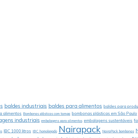
os
baldes industriais
baldes para alimentos
baldes para produ
 alimentos
bombonas plásticas em São Paulo
Bombonas plásticas com tampa
gens industriais
embalagens sustentáveis
f
embalagens para alimentos
Nairapack
IBC 1000 litros
is
IBC homologado
NairaPack bombonas