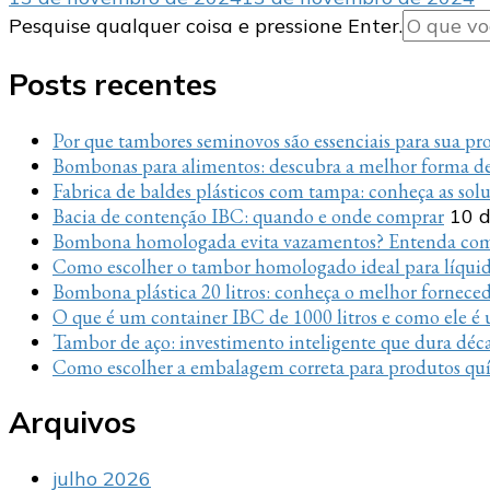
Procurando
Pesquise qualquer coisa e pressione Enter.
algo?
Posts recentes
Por que tambores seminovos são essenciais para sua p
Bombonas para alimentos: descubra a melhor forma de
Fabrica de baldes plásticos com tampa: conheça as sol
Bacia de contenção IBC: quando e onde comprar
10 d
Bombona homologada evita vazamentos? Entenda com
Como escolher o tambor homologado ideal para líquido
Bombona plástica 20 litros: conheça o melhor fornece
O que é um container IBC de 1000 litros e como ele é u
Tambor de aço: investimento inteligente que dura déc
Como escolher a embalagem correta para produtos quí
Arquivos
julho 2026