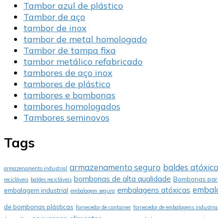
Tambor azul de plástico
Tambor de aço
tambor de inox
tambor de metal homologado
Tambor de tampa fixa
tambor metálico refabricado
tambores de aço inox
tambores de plástico
tambores e bombonas
tambores homologados
Tambores seminovos
Tags
armazenamento seguro
baldes atóxic
armazenamento industrial
bombonas de alta qualidade
Bombonas para
recicláveis
baldes recicláveis
embala
embalagens atóxicas
embalagem industrial
embalagem segura
de bombonas plásticas
fornecedor de container
fornecedor de embalagens industria