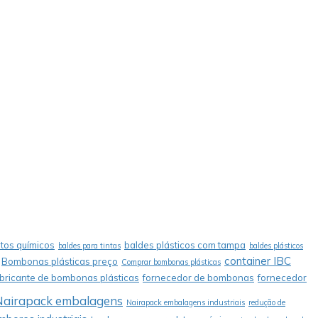
tos químicos
baldes plásticos com tampa
baldes para tintas
baldes plásticos
container IBC
Bombonas plásticas preço
Comprar bombonas plásticas
abricante de bombonas plásticas
fornecedor de bombonas
fornecedor
Nairapack embalagens
Nairapack embalagens industriais
redução de