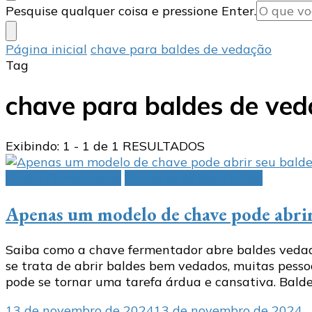
Procurando
Pesquise qualquer coisa e pressione Enter.
algo?
Página inicial
chave para baldes de vedação
Tag
chave para baldes de ve
Exibindo: 1 - 1 de 1 RESULTADOS
Chave fermentador
Chave para abrir balde
Apenas um modelo de chave pode abrir 
Saiba como a chave fermentador abre baldes vedado
se trata de abrir baldes bem vedados, muitas pess
pode se tornar uma tarefa árdua e cansativa. Bald
13 de novembro de 2024
13 de novembro de 2024