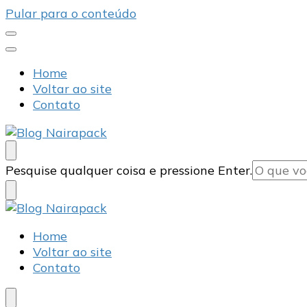
Pular para o conteúdo
Home
Voltar ao site
Contato
Blog Nairapack
Líder no Mercado de Embalagens
Procurando
Pesquise qualquer coisa e pressione Enter.
algo?
Blog Nairapack
Líder no Mercado de Embalagens
Home
Voltar ao site
Contato