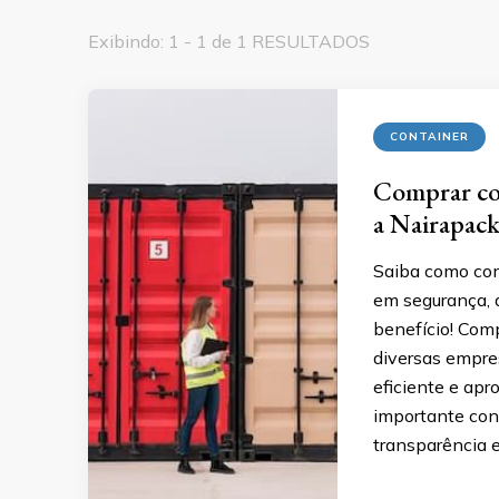
Exibindo: 1 - 1 de 1 RESULTADOS
CONTAINER
Comprar con
a Nairapac
Saiba como com
em segurança, q
benefício! Comp
diversas empre
eficiente e apr
importante con
transparência 