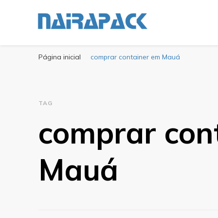
Blog Nairapack
Líder no Mercado de Embalagens
Página inicial
comprar container em Mauá
TAG
comprar con
Mauá