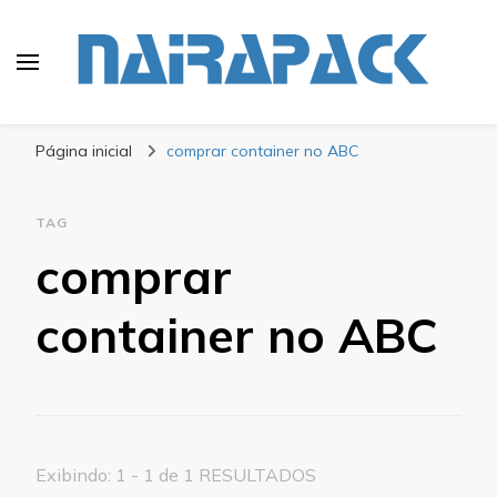
Blog Nairapack
Líder no Mercado de Embalagens
Página inicial
comprar container no ABC
TAG
comprar
container no ABC
Exibindo: 1 - 1 de 1 RESULTADOS