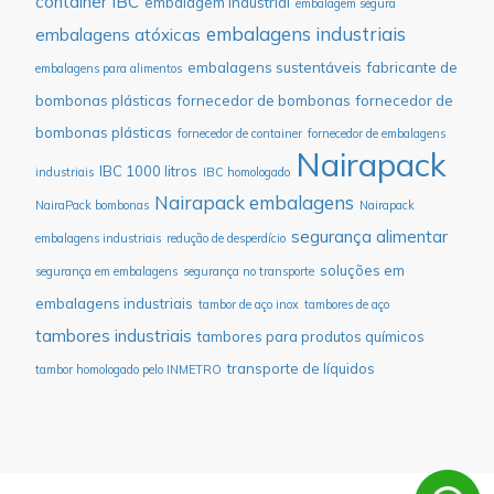
container IBC
embalagem industrial
embalagem segura
embalagens industriais
embalagens atóxicas
embalagens sustentáveis
fabricante de
embalagens para alimentos
bombonas plásticas
fornecedor de bombonas
fornecedor de
bombonas plásticas
fornecedor de container
fornecedor de embalagens
Nairapack
IBC 1000 litros
industriais
IBC homologado
Nairapack embalagens
NairaPack bombonas
Nairapack
segurança alimentar
embalagens industriais
redução de desperdício
soluções em
segurança em embalagens
segurança no transporte
embalagens industriais
tambor de aço inox
tambores de aço
tambores industriais
tambores para produtos químicos
transporte de líquidos
tambor homologado pelo INMETRO