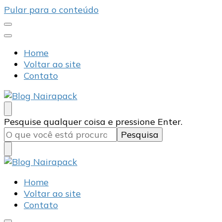
Pular para o conteúdo
Home
Voltar ao site
Contato
Blog Nairapack
Líder no Mercado de Embalagens
Procurando
Pesquise qualquer coisa e pressione Enter.
algo?
Blog Nairapack
Líder no Mercado de Embalagens
Home
Voltar ao site
Contato