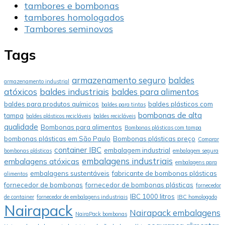
tambores e bombonas
tambores homologados
Tambores seminovos
Tags
armazenamento seguro
baldes
armazenamento industrial
atóxicos
baldes industriais
baldes para alimentos
baldes para produtos químicos
baldes plásticos com
baldes para tintas
bombonas de alta
tampa
baldes plásticos recicláveis
baldes recicláveis
qualidade
Bombonas para alimentos
Bombonas plásticas com tampa
bombonas plásticas em São Paulo
Bombonas plásticas preço
Comprar
container IBC
embalagem industrial
bombonas plásticas
embalagem segura
embalagens industriais
embalagens atóxicas
embalagens para
embalagens sustentáveis
fabricante de bombonas plásticas
alimentos
fornecedor de bombonas
fornecedor de bombonas plásticas
fornecedor
IBC 1000 litros
de container
fornecedor de embalagens industriais
IBC homologado
Nairapack
Nairapack embalagens
NairaPack bombonas