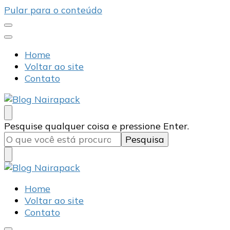
Pular para o conteúdo
Home
Voltar ao site
Contato
Blog Nairapack
Líder no Mercado de Embalagens
Procurando
Pesquise qualquer coisa e pressione Enter.
algo?
Blog Nairapack
Líder no Mercado de Embalagens
Home
Voltar ao site
Contato