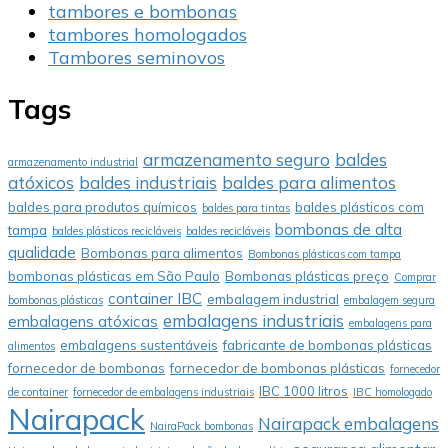
tambores e bombonas
tambores homologados
Tambores seminovos
Tags
armazenamento seguro
baldes
armazenamento industrial
atóxicos
baldes industriais
baldes para alimentos
baldes para produtos químicos
baldes plásticos com
baldes para tintas
bombonas de alta
tampa
baldes plásticos recicláveis
baldes recicláveis
qualidade
Bombonas para alimentos
Bombonas plásticas com tampa
bombonas plásticas em São Paulo
Bombonas plásticas preço
Comprar
container IBC
embalagem industrial
bombonas plásticas
embalagem segura
embalagens industriais
embalagens atóxicas
embalagens para
embalagens sustentáveis
fabricante de bombonas plásticas
alimentos
fornecedor de bombonas
fornecedor de bombonas plásticas
fornecedor
IBC 1000 litros
de container
fornecedor de embalagens industriais
IBC homologado
Nairapack
Nairapack embalagens
NairaPack bombonas