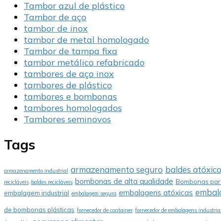
Tambor azul de plástico
Tambor de aço
tambor de inox
tambor de metal homologado
Tambor de tampa fixa
tambor metálico refabricado
tambores de aço inox
tambores de plástico
tambores e bombonas
tambores homologados
Tambores seminovos
Tags
armazenamento seguro
baldes atóxic
armazenamento industrial
bombonas de alta qualidade
Bombonas para
recicláveis
baldes recicláveis
embala
embalagens atóxicas
embalagem industrial
embalagem segura
de bombonas plásticas
fornecedor de container
fornecedor de embalagens industria