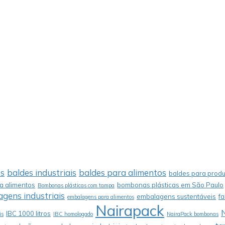
os
baldes industriais
baldes para alimentos
baldes para produ
 alimentos
bombonas plásticas em São Paulo
Bombonas plásticas com tampa
gens industriais
embalagens sustentáveis
f
embalagens para alimentos
Nairapack
IBC 1000 litros
is
IBC homologado
NairaPack bombonas