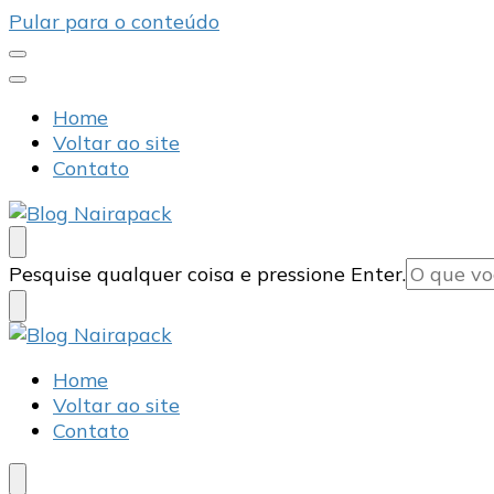
Pular para o conteúdo
Home
Voltar ao site
Contato
Blog Nairapack
Líder no Mercado de Embalagens
Procurando
Pesquise qualquer coisa e pressione Enter.
algo?
Blog Nairapack
Líder no Mercado de Embalagens
Home
Voltar ao site
Contato