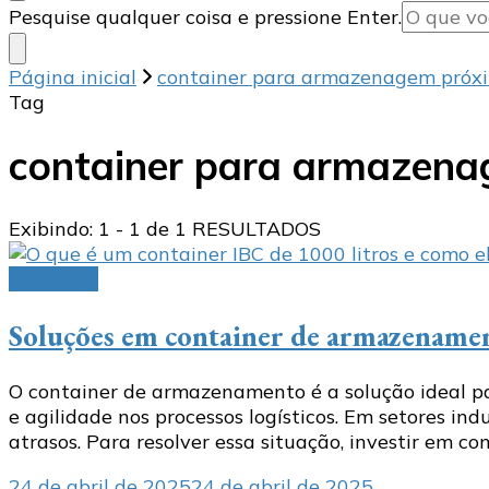
Procurando
Pesquise qualquer coisa e pressione Enter.
algo?
Página inicial
container para armazenagem próx
Tag
container para armazen
Exibindo: 1 - 1 de 1 RESULTADOS
container
Soluções em container de armazename
O container de armazenamento é a solução ideal p
e agilidade nos processos logísticos. Em setores in
atrasos. Para resolver essa situação, investir em c
24 de abril de 2025
24 de abril de 2025