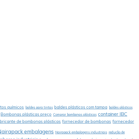
tos químicos
baldes plásticos com tampa
baldes para tintas
baldes plásticos
container IBC
Bombonas plásticas preço
Comprar bombonas plásticas
abricante de bombonas plásticas
fornecedor de bombonas
fornecedor
Nairapack embalagens
Nairapack embalagens industriais
redução de