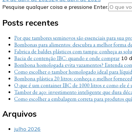
Procurando
Pesquise qualquer coisa e pressione Enter.
algo?
Posts recentes
Por que tambores seminovos são essenciais para sua p
Bombonas para alimentos: descubra a melhor forma de
Fabrica de baldes plásticos com tampa: conheça as sol
Bacia de contenção IBC: quando e onde comprar
10 d
Bombona homologada evita vazamentos? Entenda com
Como escolher o tambor homologado ideal para líquido
Bombona plástica 20 litros: conheça o melhor fornece
O que é um container IBC de 1000 litros e como ele é u
Tambor de aço: investimento inteligente que dura déc
Como escolher a embalagem correta para produtos quí
Arquivos
julho 2026