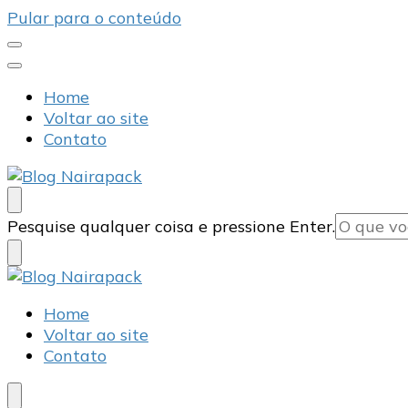
Pular para o conteúdo
Home
Voltar ao site
Contato
Blog Nairapack
Líder no Mercado de Embalagens
Procurando
Pesquise qualquer coisa e pressione Enter.
algo?
Blog Nairapack
Líder no Mercado de Embalagens
Home
Voltar ao site
Contato