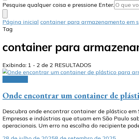
Procurando
Pesquise qualquer coisa e pressione Enter.
algo?
Página inicial
container para armazenamento em 
Tag
container para armazena
Exibindo: 1 - 2 de 2 RESULTADOS
container
Onde encontrar um container de plás
Descubra onde encontrar container de plástico em 
Empresas e indústrias que atuam em São Paulo sab
operacionais. Um erro na escolha do recipiente pode
28 de julho de 2025
8 de setembro de 2025