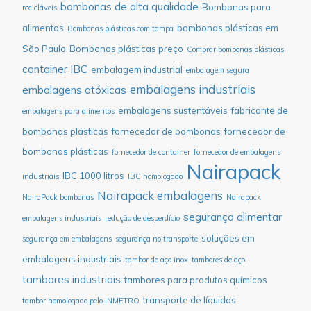
bombonas de alta qualidade
Bombonas para
recicláveis
alimentos
bombonas plásticas em
Bombonas plásticas com tampa
São Paulo
Bombonas plásticas preço
Comprar bombonas plásticas
container IBC
embalagem industrial
embalagem segura
embalagens industriais
embalagens atóxicas
embalagens sustentáveis
fabricante de
embalagens para alimentos
bombonas plásticas
fornecedor de bombonas
fornecedor de
bombonas plásticas
fornecedor de container
fornecedor de embalagens
Nairapack
IBC 1000 litros
industriais
IBC homologado
Nairapack embalagens
NairaPack bombonas
Nairapack
segurança alimentar
embalagens industriais
redução de desperdício
soluções em
segurança em embalagens
segurança no transporte
embalagens industriais
tambor de aço inox
tambores de aço
tambores industriais
tambores para produtos químicos
transporte de líquidos
tambor homologado pelo INMETRO