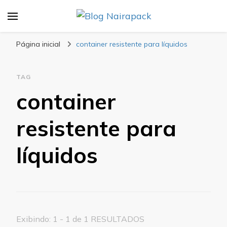
Blog Nairapack
Líder no Mercado de Embalagens
Página inicial
container resistente para líquidos
TAG
container
resistente para
líquidos
Exibindo: 1 - 1 de 1 RESULTADOS