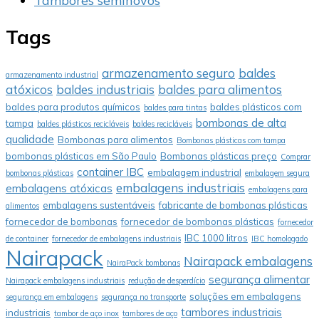
Tambores seminovos
Tags
armazenamento seguro
baldes
armazenamento industrial
atóxicos
baldes industriais
baldes para alimentos
baldes para produtos químicos
baldes plásticos com
baldes para tintas
bombonas de alta
tampa
baldes plásticos recicláveis
baldes recicláveis
qualidade
Bombonas para alimentos
Bombonas plásticas com tampa
bombonas plásticas em São Paulo
Bombonas plásticas preço
Comprar
container IBC
embalagem industrial
bombonas plásticas
embalagem segura
embalagens industriais
embalagens atóxicas
embalagens para
embalagens sustentáveis
fabricante de bombonas plásticas
alimentos
fornecedor de bombonas
fornecedor de bombonas plásticas
fornecedor
IBC 1000 litros
de container
fornecedor de embalagens industriais
IBC homologado
Nairapack
Nairapack embalagens
NairaPack bombonas
segurança alimentar
Nairapack embalagens industriais
redução de desperdício
soluções em embalagens
segurança em embalagens
segurança no transporte
tambores industriais
industriais
tambor de aço inox
tambores de aço