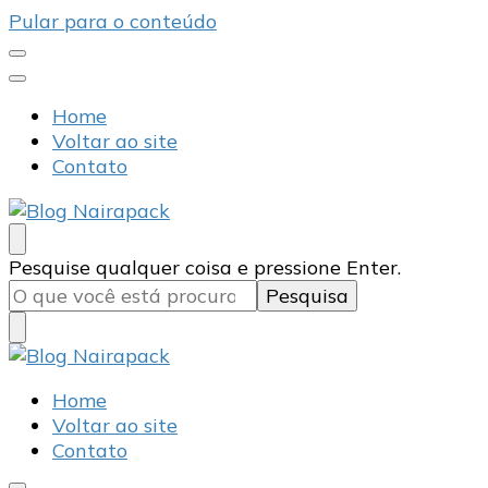
Pular para o conteúdo
Home
Voltar ao site
Contato
Blog Nairapack
Líder no Mercado de Embalagens
Procurando
Pesquise qualquer coisa e pressione Enter.
algo?
Blog Nairapack
Líder no Mercado de Embalagens
Home
Voltar ao site
Contato