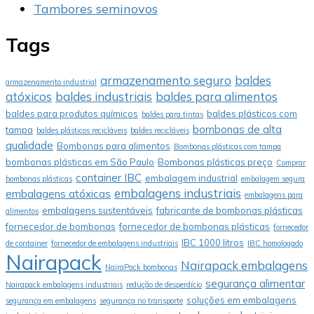
Tambores seminovos
Tags
armazenamento seguro
baldes
armazenamento industrial
atóxicos
baldes industriais
baldes para alimentos
baldes para produtos químicos
baldes plásticos com
baldes para tintas
bombonas de alta
tampa
baldes plásticos recicláveis
baldes recicláveis
qualidade
Bombonas para alimentos
Bombonas plásticas com tampa
bombonas plásticas em São Paulo
Bombonas plásticas preço
Comprar
container IBC
embalagem industrial
bombonas plásticas
embalagem segura
embalagens industriais
embalagens atóxicas
embalagens para
embalagens sustentáveis
fabricante de bombonas plásticas
alimentos
fornecedor de bombonas
fornecedor de bombonas plásticas
fornecedor
IBC 1000 litros
de container
fornecedor de embalagens industriais
IBC homologado
Nairapack
Nairapack embalagens
NairaPack bombonas
segurança alimentar
Nairapack embalagens industriais
redução de desperdício
soluções em embalagens
segurança em embalagens
segurança no transporte