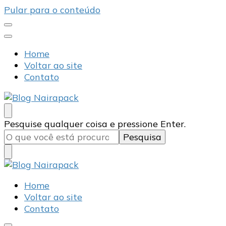
Pular para o conteúdo
Home
Voltar ao site
Contato
Blog Nairapack
Líder no Mercado de Embalagens
Procurando
Pesquise qualquer coisa e pressione Enter.
algo?
Blog Nairapack
Líder no Mercado de Embalagens
Home
Voltar ao site
Contato