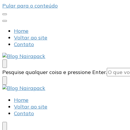
Pular para o conteúdo
Home
Voltar ao site
Contato
Blog Nairapack
Líder no Mercado de Embalagens
Procurando
Pesquise qualquer coisa e pressione Enter.
algo?
Blog Nairapack
Líder no Mercado de Embalagens
Home
Voltar ao site
Contato