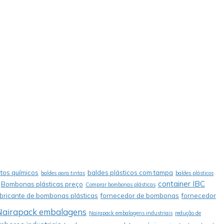
tos químicos
baldes plásticos com tampa
baldes para tintas
baldes plásticos
container IBC
Bombonas plásticas preço
Comprar bombonas plásticas
abricante de bombonas plásticas
fornecedor de bombonas
fornecedor
Nairapack embalagens
Nairapack embalagens industriais
redução de