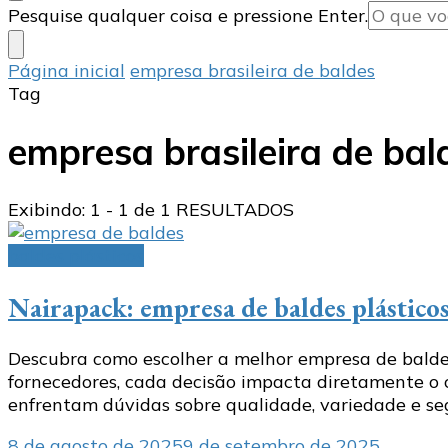
Procurando
Pesquise qualquer coisa e pressione Enter.
algo?
Página inicial
empresa brasileira de baldes
Tag
empresa brasileira de bal
Exibindo: 1 - 1 de 1 RESULTADOS
baldes plásticos
Nairapack: empresa de baldes plásticos
Descubra como escolher a melhor empresa de baldes
fornecedores, cada decisão impacta diretamente o c
enfrentam dúvidas sobre qualidade, variedade e 
8 de agosto de 2025
9 de setembro de 2025