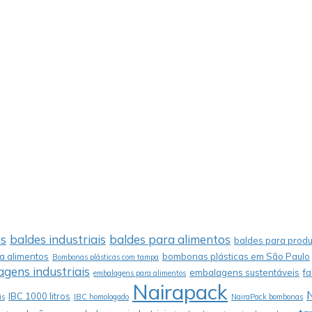
os
baldes industriais
baldes para alimentos
baldes para produ
 alimentos
bombonas plásticas em São Paulo
Bombonas plásticas com tampa
gens industriais
embalagens sustentáveis
f
embalagens para alimentos
Nairapack
IBC 1000 litros
is
IBC homologado
NairaPack bombonas