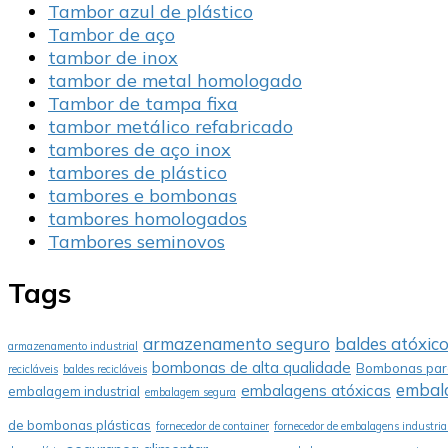
Tambor azul de plástico
Tambor de aço
tambor de inox
tambor de metal homologado
Tambor de tampa fixa
tambor metálico refabricado
tambores de aço inox
tambores de plástico
tambores e bombonas
tambores homologados
Tambores seminovos
Tags
armazenamento seguro
baldes atóxic
armazenamento industrial
bombonas de alta qualidade
Bombonas para
recicláveis
baldes recicláveis
embala
embalagens atóxicas
embalagem industrial
embalagem segura
de bombonas plásticas
fornecedor de container
fornecedor de embalagens industria