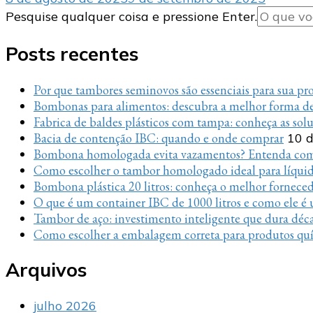
Procurando
Pesquise qualquer coisa e pressione Enter.
algo?
Posts recentes
Por que tambores seminovos são essenciais para sua p
Bombonas para alimentos: descubra a melhor forma de
Fabrica de baldes plásticos com tampa: conheça as sol
Bacia de contenção IBC: quando e onde comprar
10 d
Bombona homologada evita vazamentos? Entenda com
Como escolher o tambor homologado ideal para líquido
Bombona plástica 20 litros: conheça o melhor fornece
O que é um container IBC de 1000 litros e como ele é u
Tambor de aço: investimento inteligente que dura déc
Como escolher a embalagem correta para produtos quí
Arquivos
julho 2026