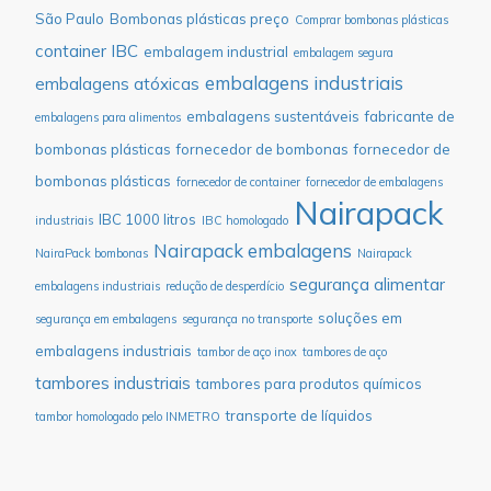
São Paulo
Bombonas plásticas preço
Comprar bombonas plásticas
container IBC
embalagem industrial
embalagem segura
embalagens industriais
embalagens atóxicas
embalagens sustentáveis
fabricante de
embalagens para alimentos
bombonas plásticas
fornecedor de bombonas
fornecedor de
bombonas plásticas
fornecedor de container
fornecedor de embalagens
Nairapack
IBC 1000 litros
industriais
IBC homologado
Nairapack embalagens
NairaPack bombonas
Nairapack
segurança alimentar
embalagens industriais
redução de desperdício
soluções em
segurança em embalagens
segurança no transporte
embalagens industriais
tambor de aço inox
tambores de aço
tambores industriais
tambores para produtos químicos
transporte de líquidos
tambor homologado pelo INMETRO