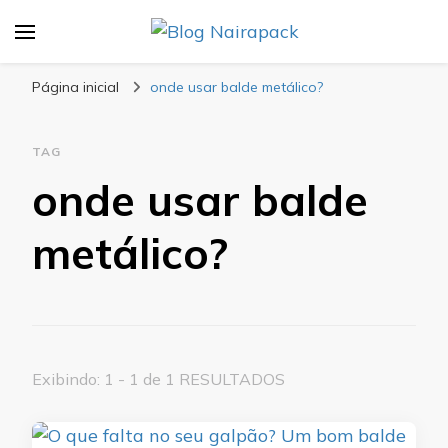
Blog Nairapack
Líder no Mercado de Embalagens
Página inicial
onde usar balde metálico?
TAG
onde usar balde
metálico?
Exibindo: 1 - 1 de 1 RESULTADOS