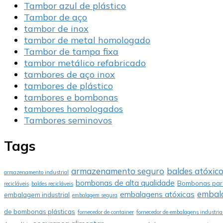
Tambor azul de plástico
Tambor de aço
tambor de inox
tambor de metal homologado
Tambor de tampa fixa
tambor metálico refabricado
tambores de aço inox
tambores de plástico
tambores e bombonas
tambores homologados
Tambores seminovos
Tags
armazenamento seguro
baldes atóxic
armazenamento industrial
bombonas de alta qualidade
Bombonas para
recicláveis
baldes recicláveis
embala
embalagens atóxicas
embalagem industrial
embalagem segura
de bombonas plásticas
fornecedor de container
fornecedor de embalagens industria