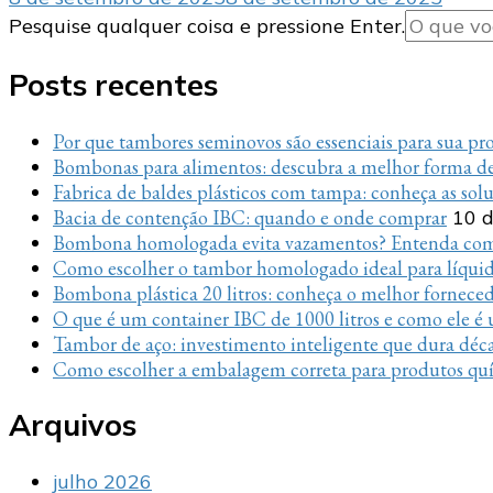
Procurando
Pesquise qualquer coisa e pressione Enter.
algo?
Posts recentes
Por que tambores seminovos são essenciais para sua p
Bombonas para alimentos: descubra a melhor forma de
Fabrica de baldes plásticos com tampa: conheça as sol
Bacia de contenção IBC: quando e onde comprar
10 d
Bombona homologada evita vazamentos? Entenda com
Como escolher o tambor homologado ideal para líquido
Bombona plástica 20 litros: conheça o melhor fornece
O que é um container IBC de 1000 litros e como ele é u
Tambor de aço: investimento inteligente que dura déc
Como escolher a embalagem correta para produtos quí
Arquivos
julho 2026