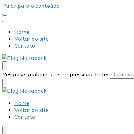
Pular para o conteúdo
Home
Voltar ao site
Contato
Blog Nairapack
Líder no Mercado de Embalagens
Procurando
Pesquise qualquer coisa e pressione Enter.
algo?
Blog Nairapack
Líder no Mercado de Embalagens
Home
Voltar ao site
Contato