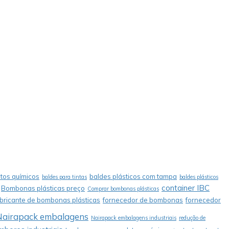
tos químicos
baldes plásticos com tampa
baldes para tintas
baldes plásticos
container IBC
Bombonas plásticas preço
Comprar bombonas plásticas
abricante de bombonas plásticas
fornecedor de bombonas
fornecedor
Nairapack embalagens
Nairapack embalagens industriais
redução de