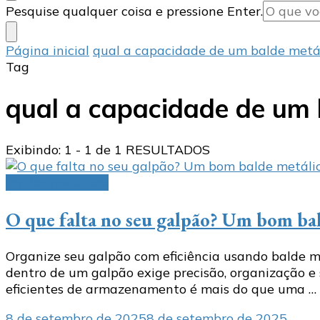
Procurando
Pesquise qualquer coisa e pressione Enter.
algo?
Página inicial
qual a capacidade de um balde metá
Tag
qual a capacidade de um 
Exibindo: 1 - 1 de 1 RESULTADOS
Baldes metálicos
O que falta no seu galpão? Um bom ba
Organize seu galpão com eficiência usando balde m
dentro de um galpão exige precisão, organização e s
eficientes de armazenamento é mais do que uma …
8 de setembro de 2025
8 de setembro de 2025