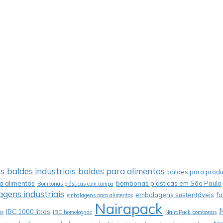
os
baldes industriais
baldes para alimentos
baldes para produ
 alimentos
bombonas plásticas em São Paulo
Bombonas plásticas com tampa
gens industriais
embalagens sustentáveis
f
embalagens para alimentos
Nairapack
IBC 1000 litros
is
IBC homologado
NairaPack bombonas