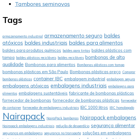
Tambores seminovos
Tags
armazenamento seguro
baldes
armazenamento industrial
atóxicos
baldes industriais
baldes para alimentos
baldes para produtos químicos
baldes plásticos com
baldes para tintas
bombonas de alta
tampa
baldes plásticos recicláveis
baldes recicláveis
qualidade
Bombonas para alimentos
Bombonas plásticas com tampa
bombonas plásticas em São Paulo
Bombonas plásticas preço
Comprar
container IBC
embalagem industrial
bombonas plásticas
embalagem segura
embalagens industriais
embalagens atóxicas
embalagens para
embalagens sustentáveis
fabricante de bombonas plásticas
alimentos
fornecedor de bombonas
fornecedor de bombonas plásticas
fornecedor
IBC 1000 litros
de container
fornecedor de embalagens industriais
IBC homologado
Nairapack
Nairapack embalagens
NairaPack bombonas
segurança alimentar
Nairapack embalagens industriais
redução de desperdício
soluções em embalagens
segurança em embalagens
segurança no transporte