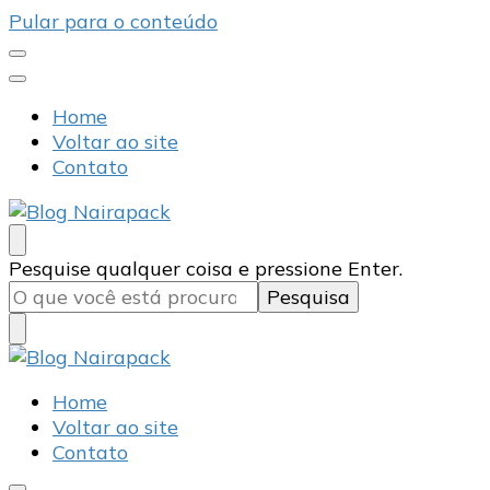
Pular para o conteúdo
Home
Voltar ao site
Contato
Blog Nairapack
Líder no Mercado de Embalagens
Procurando
Pesquise qualquer coisa e pressione Enter.
algo?
Blog Nairapack
Líder no Mercado de Embalagens
Home
Voltar ao site
Contato