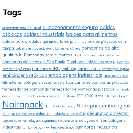
Tags
armazenamento seguro
baldes
armazenamento industrial
atóxicos
baldes industriais
baldes para alimentos
baldes para produtos químicos
baldes plásticos com
baldes para tintas
bombonas de alta
tampa
baldes plásticos recicláveis
baldes recicláveis
qualidade
Bombonas para alimentos
Bombonas plásticas com tampa
bombonas plásticas em São Paulo
Bombonas plásticas preço
Comprar
container IBC
embalagem industrial
bombonas plásticas
embalagem segura
embalagens industriais
embalagens atóxicas
embalagens para
embalagens sustentáveis
fabricante de bombonas plásticas
alimentos
fornecedor de bombonas
fornecedor de bombonas plásticas
fornecedor
IBC 1000 litros
de container
fornecedor de embalagens industriais
IBC homologado
Nairapack
Nairapack embalagens
NairaPack bombonas
segurança alimentar
Nairapack embalagens industriais
redução de desperdício
soluções em embalagens
segurança em embalagens
segurança no transporte
tambores industriais
industriais
tambor de aço inox
tambores de aço