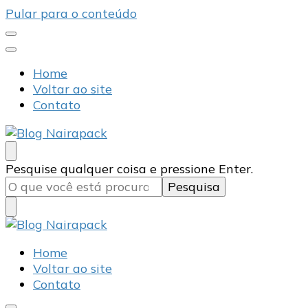
Pular para o conteúdo
Home
Voltar ao site
Contato
Blog Nairapack
Líder no Mercado de Embalagens
Procurando
Pesquise qualquer coisa e pressione Enter.
algo?
Blog Nairapack
Líder no Mercado de Embalagens
Home
Voltar ao site
Contato